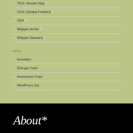
TA Dr. Annette Klug
0
TA Dr. Daniela Friedrich
0
VDH
0
Whippet-Archiv
0
Whippet-Standard
0
META
Anmelden
Eintrags-Feed
Kommentar-Feed
WordPress.org
About*