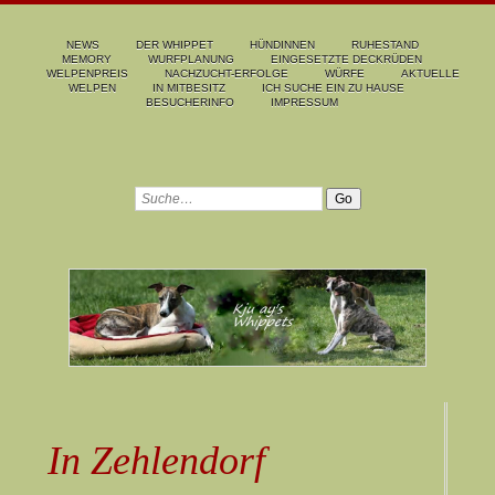
NEWS
DER WHIPPET
HÜNDINNEN
RUHESTAND
MEMORY
WURFPLANUNG
EINGESETZTE DECKRÜDEN
WELPENPREIS
NACHZUCHT-ERFOLGE
WÜRFE
AKTUELLE
WELPEN
IN MITBESITZ
ICH SUCHE EIN ZU HAUSE
BESUCHERINFO
IMPRESSUM
In Zehlendorf