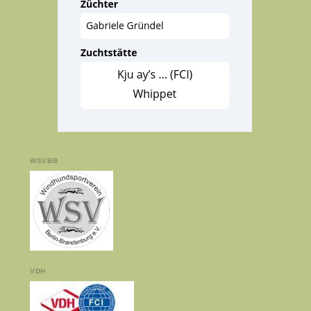
WSVBB
VDH