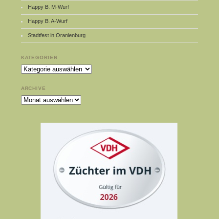
Happy B. M-Wurf
Happy B. A-Wurf
Stadtfest in Oranienburg
KATEGORIEN
Kategorien
ARCHIVE
Archive