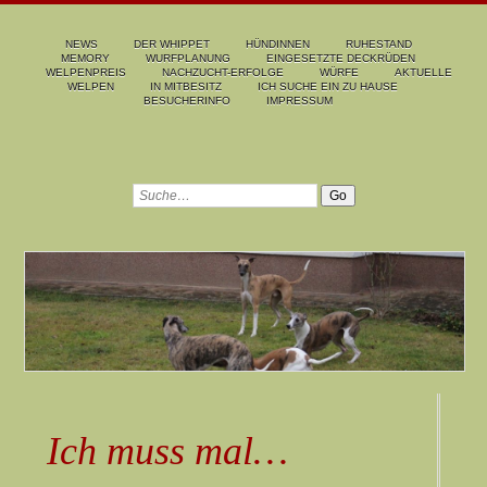
NEWS
DER WHIPPET
HÜNDINNEN
RUHESTAND
MEMORY
WURFPLANUNG
EINGESETZTE DECKRÜDEN
WELPENPREIS
NACHZUCHT-ERFOLGE
WÜRFE
AKTUELLE
WELPEN
IN MITBESITZ
ICH SUCHE EIN ZU HAUSE
BESUCHERINFO
IMPRESSUM
Ich muss mal…