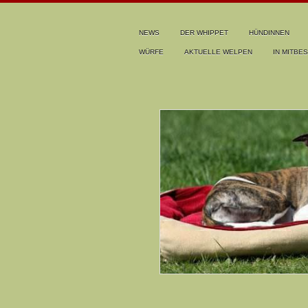
NEWS
DER WHIPPET
HÜNDINNEN
WÜRFE
AKTUELLE WELPEN
IN MITBES