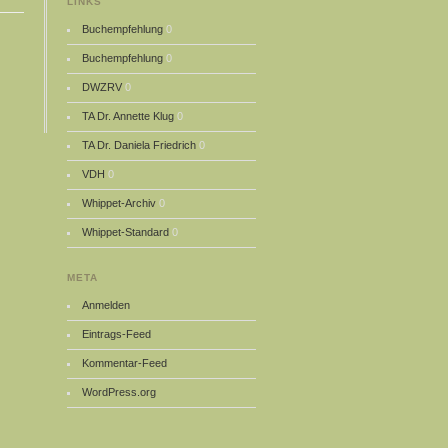
LINKS
Buchempfehlung
0
Buchempfehlung
0
DWZRV
0
TA Dr. Annette Klug
0
TA Dr. Daniela Friedrich
0
VDH
0
Whippet-Archiv
0
Whippet-Standard
0
META
Anmelden
Eintrags-Feed
Kommentar-Feed
WordPress.org