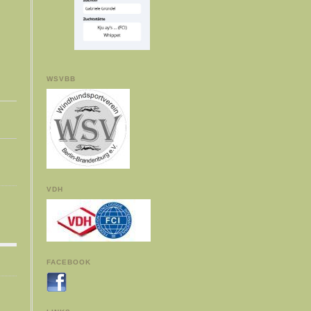
WSVBB
VDH
FACEBOOK