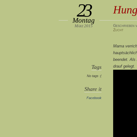
23
Hung
Montag
März 2015
Geschrieben v
Zucht
Mama verricht
hauptsächlic
beendet. Als
Tags
drauf gelegt.
No tags :(
Share it
Facebook