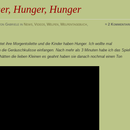
er, Hunger, Hunger
on Gabriele in
News
,
Videos
,
Welpen
,
Welpentagebuch
,
≈ 2 Kommentar
et ihre Morgentoilette und die Kinder haben Hunger. Ich wollte mal
h die Geräuschkulisse einfangen. Nach mehr als 3 Minuten habe ich das Spiel
 hätten die lieben Kleinen es geahnt haben sie danach nochmal einen Ton