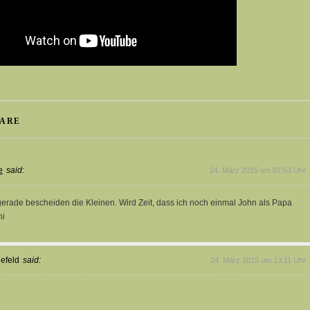
ARE
e
said:
24. März 2015 um 07:53 Uhr
gerade bescheiden die Kleinen. Wird Zeit, dass ich noch einmal John als Papa
hi
gefeld
said:
24. März 2015 um 13:11 Uhr