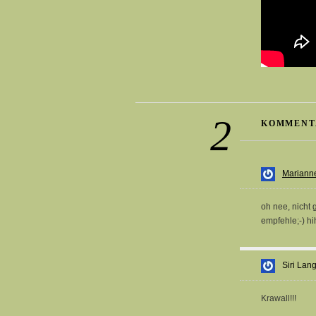
2
KOMMENT
Mariann
oh nee, nicht 
empfehle;-) hi
Siri Lan
Krawall!!!