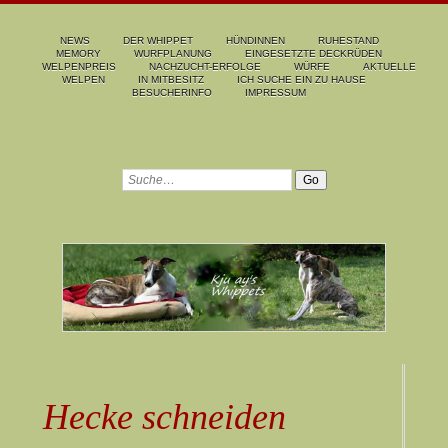
NEWS
DER WHIPPET
HÜNDINNEN
RUHESTAND
MEMORY
WURFPLANUNG
EINGESETZTE DECKRÜDEN
WELPENPREIS
NACHZUCHT-ERFOLGE
WÜRFE
AKTUELLE
WELPEN
IN MITBESITZ
ICH SUCHE EIN ZU HAUSE
BESUCHERINFO
IMPRESSUM
Hecke schneiden