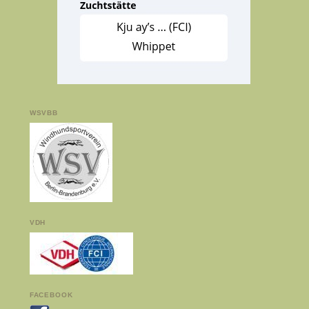
WSVBB
VDH
FACEBOOK