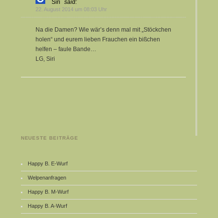
Siri
said:
22. August 2014 um 08:03 Uhr
Na die Damen? Wie wär’s denn mal mit „Stöckchen
holen“ und eurem lieben Frauchen ein bißchen
helfen – faule Bande…
LG, Siri
NEUESTE BEITRÄGE
Happy B. E-Wurf
Welpenanfragen
Happy B. M-Wurf
Happy B. A-Wurf