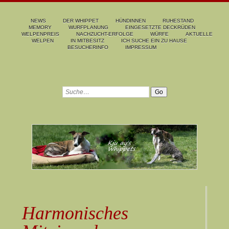
NEWS
DER WHIPPET
HÜNDINNEN
RUHESTAND
MEMORY
WURFPLANUNG
EINGESETZTE DECKRÜDEN
WELPENPREIS
NACHZUCHT-ERFOLGE
WÜRFE
AKTUELLE
WELPEN
IN MITBESITZ
ICH SUCHE EIN ZU HAUSE
BESUCHERINFO
IMPRESSUM
Harmonisches