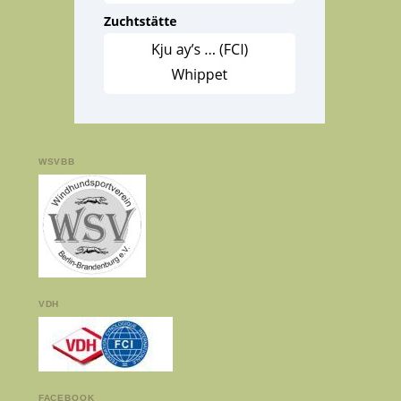
WSVBB
VDH
FACEBOOK