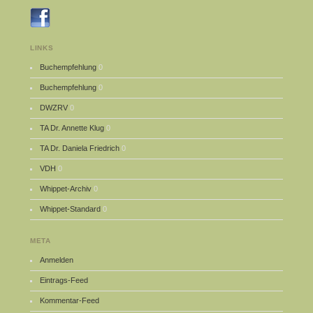
LINKS
Buchempfehlung
0
Buchempfehlung
0
DWZRV
0
TA Dr. Annette Klug
0
TA Dr. Daniela Friedrich
0
VDH
0
Whippet-Archiv
0
Whippet-Standard
0
META
Anmelden
Eintrags-Feed
Kommentar-Feed