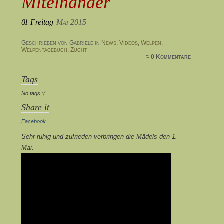
Miteinander
01
Freitag
Mai 2015
Geschrieben von Gabriele in
News
,
Videos
,
Welpen
,
Welpentagebuch
,
Zucht
≈ 0 Kommentare
Tags
No tags :(
Share it
Facebook
Sehr ruhig und zufrieden verbringen die Mädels den 1.
Mai.