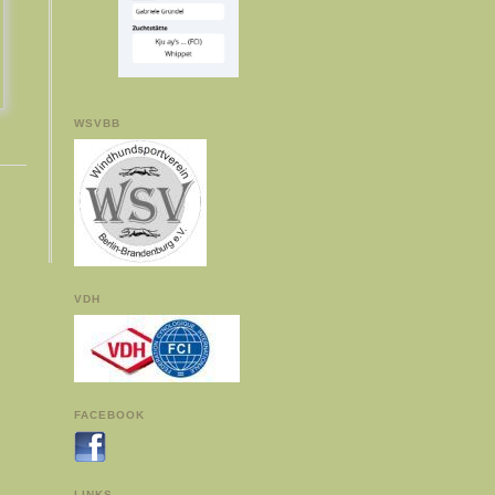
WSVBB
VDH
FACEBOOK
LINKS