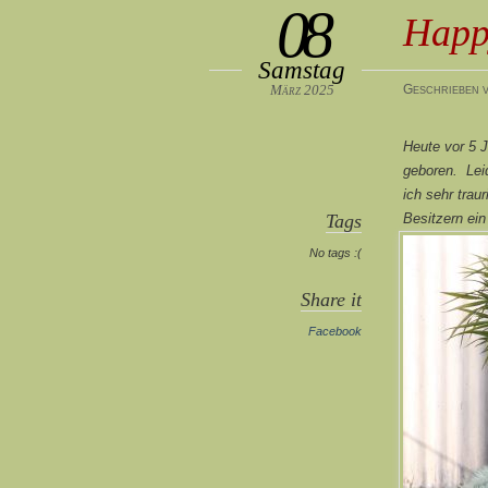
08
Happ
Samstag
März 2025
Geschrieben v
Heute vor 5 
geboren. Leid
ich sehr trau
Tags
Besitzern ein
No tags :(
Share it
Facebook