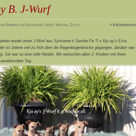
y B. J-Wurf
on Gabriele in
Ereignisse
,
News
,
Welpen
,
Zucht
≈ 0 Kommentar
Jahren wurde unser J-Wurf aus Sylvianne’s Samba Pa Ti x Kju ay’s Esra
er ist Jolene viel zu früh über die Regenbogenbrücke gegangen, darüber war
rig. Sie war so eine tolle Hündin. Wir wünschen allen J- Kindern mit ihren
 wundervollen Tag.