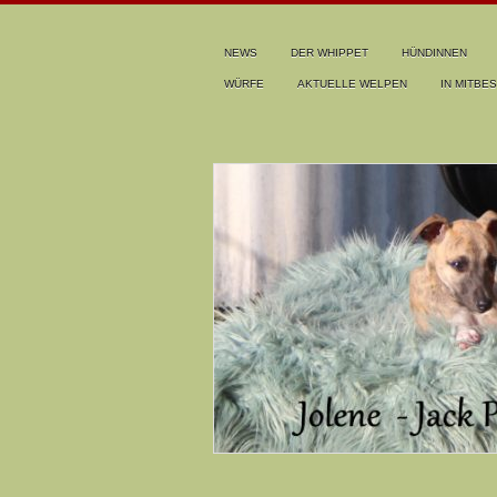
NEWS
DER WHIPPET
HÜNDINNEN
WÜRFE
AKTUELLE WELPEN
IN MITBES