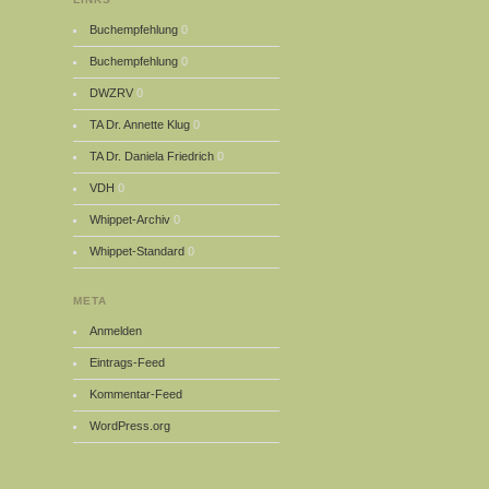
Buchempfehlung
0
Buchempfehlung
0
DWZRV
0
TA Dr. Annette Klug
0
TA Dr. Daniela Friedrich
0
VDH
0
Whippet-Archiv
0
Whippet-Standard
0
META
Anmelden
Eintrags-Feed
Kommentar-Feed
WordPress.org