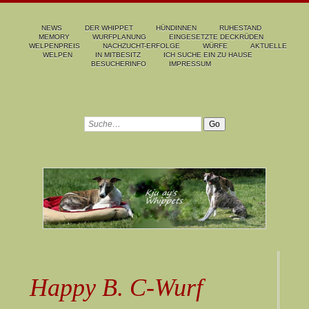
NEWS
DER WHIPPET
HÜNDINNEN
RUHESTAND
MEMORY
WURFPLANUNG
EINGESETZTE DECKRÜDEN
WELPENPREIS
NACHZUCHT-ERFOLGE
WÜRFE
AKTUELLE
WELPEN
IN MITBESITZ
ICH SUCHE EIN ZU HAUSE
BESUCHERINFO
IMPRESSUM
Happy B. C-Wurf