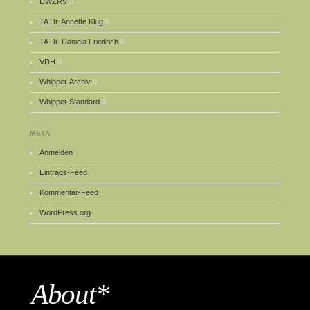
DWZRV
0
TA Dr. Annette Klug
0
TA Dr. Daniela Friedrich
0
VDH
0
Whippet-Archiv
0
Whippet-Standard
0
META
Anmelden
Eintrags-Feed
Kommentar-Feed
WordPress.org
About*