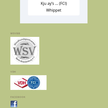
WSVBB
VDH
FACEBOOK