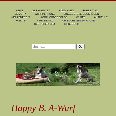
NEWS
DER WHIPPET
HÜNDINNEN
RUHESTAND
MEMORY
WURFPLANUNG
EINGESETZTE DECKRÜDEN
WELPENPREIS
NACHZUCHT-ERFOLGE
WÜRFE
AKTUELLE
WELPEN
IN MITBESITZ
ICH SUCHE EIN ZU HAUSE
BESUCHERINFO
IMPRESSUM
Happy B. A-Wurf