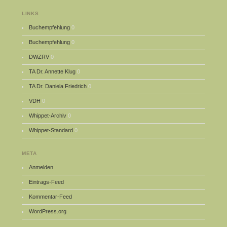
LINKS
Buchempfehlung
0
Buchempfehlung
0
DWZRV
0
TA Dr. Annette Klug
0
TA Dr. Daniela Friedrich
0
VDH
0
Whippet-Archiv
0
Whippet-Standard
0
META
Anmelden
Eintrags-Feed
Kommentar-Feed
WordPress.org