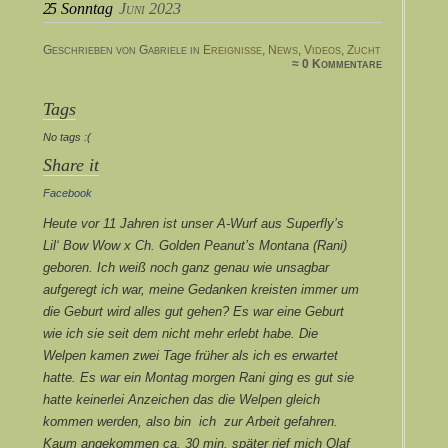
25
Sonntag
Juni 2023
Geschrieben von Gabriele in
Ereignisse
,
News
,
Videos
,
Zucht
≈ 0 Kommentare
Tags
No tags :(
Share it
Facebook
Heute vor 11 Jahren ist unser A-Wurf aus Superfly’s
Lil‘ Bow Wow x Ch. Golden Peanut’s Montana (Rani)
geboren. Ich weiß noch ganz genau wie unsagbar
aufgeregt ich war, meine Gedanken kreisten immer um
die Geburt wird alles gut gehen? Es war eine Geburt
wie ich sie seit dem nicht mehr erlebt habe. Die
Welpen kamen zwei Tage früher als ich es erwartet
hatte. Es war ein Montag morgen Rani ging es gut sie
hatte keinerlei Anzeichen das die Welpen gleich
kommen werden, also bin ich zur Arbeit gefahren.
Kaum angekommen ca. 30 min. später rief mich Olaf