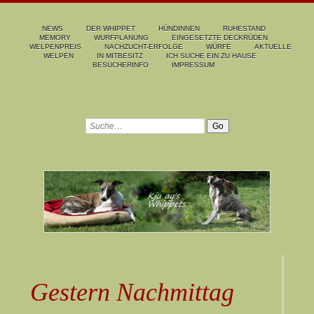
NEWS
DER WHIPPET
HÜNDINNEN
RUHESTAND
MEMORY
WURFPLANUNG
EINGESETZTE DECKRÜDEN
WELPENPREIS
NACHZUCHT-ERFOLGE
WÜRFE
AKTUELLE
WELPEN
IN MITBESITZ
ICH SUCHE EIN ZU HAUSE
BESUCHERINFO
IMPRESSUM
Gestern Nachmittag