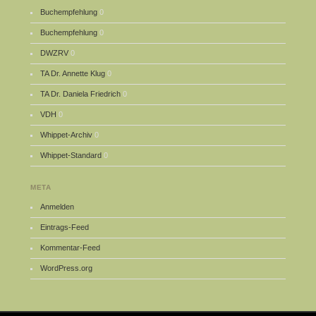
Buchempfehlung
0
Buchempfehlung
0
DWZRV
0
TA Dr. Annette Klug
0
TA Dr. Daniela Friedrich
0
VDH
0
Whippet-Archiv
0
Whippet-Standard
0
META
Anmelden
Eintrags-Feed
Kommentar-Feed
WordPress.org