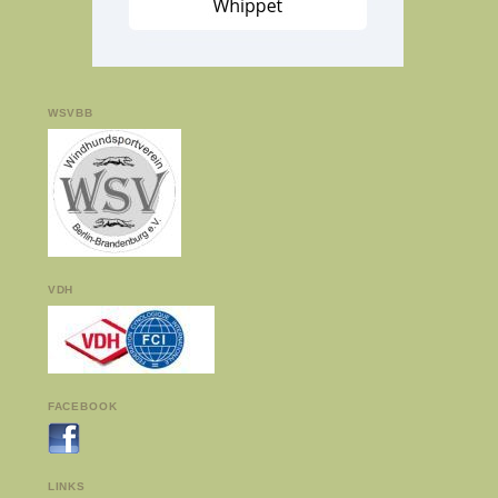
WSVBB
VDH
FACEBOOK
LINKS