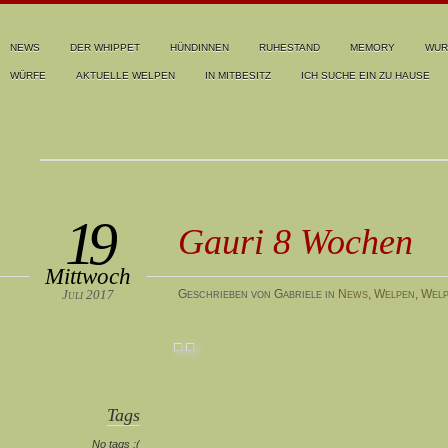
NEWS
DER WHIPPET
HÜNDINNEN
RUHESTAND
MEMORY
WUR
WÜRFE
AKTUELLE WELPEN
IN MITBESITZ
ICH SUCHE EIN ZU HAUSE
19
Gauri 8 Wochen
Mittwoch
Juli 2017
Geschrieben von Gabriele in
News
,
Welpen
,
Welp
Tags
No tags :(