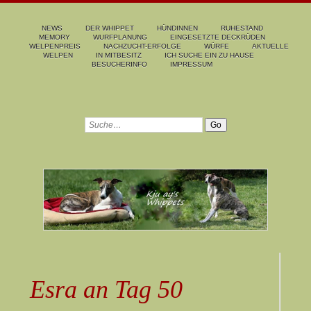
NEWS
DER WHIPPET
HÜNDINNEN
RUHESTAND
MEMORY
WURFPLANUNG
EINGESETZTE DECKRÜDEN
WELPENPREIS
NACHZUCHT-ERFOLGE
WÜRFE
AKTUELLE
WELPEN
IN MITBESITZ
ICH SUCHE EIN ZU HAUSE
BESUCHERINFO
IMPRESSUM
Esra an Tag 50