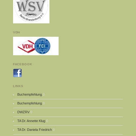
VDH
FACEBOOK
LINKS
Buchempfehlung
0
Buchempfehlung
0
DWZRV
0
TA Dr. Annette Klug
0
TA Dr. Daniela Friedrich
0