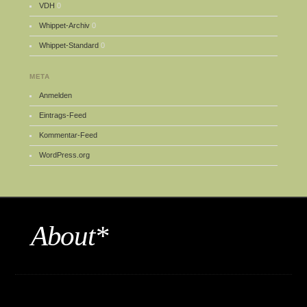
VDH
0
Whippet-Archiv
0
Whippet-Standard
0
META
Anmelden
Eintrags-Feed
Kommentar-Feed
WordPress.org
About*