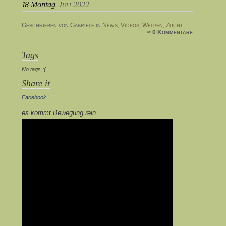
18
Montag
Juli 2022
Geschrieben von Gabriele in
News
,
Videos
,
Welpen
,
Zucht
≈ 0 Kommentare
Tags
No tags :(
Share it
Facebook
es kommt Bewegung rein.