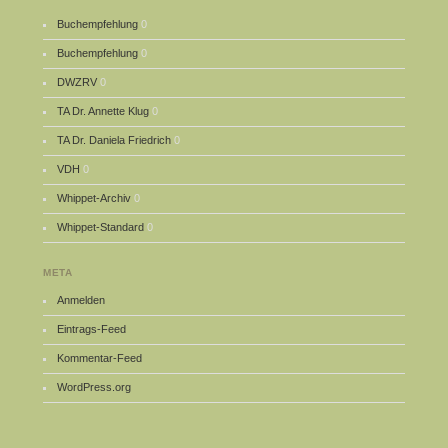
Buchempfehlung
0
Buchempfehlung
0
DWZRV
0
TA Dr. Annette Klug
0
TA Dr. Daniela Friedrich
0
VDH
0
Whippet-Archiv
0
Whippet-Standard
0
META
Anmelden
Eintrags-Feed
Kommentar-Feed
WordPress.org