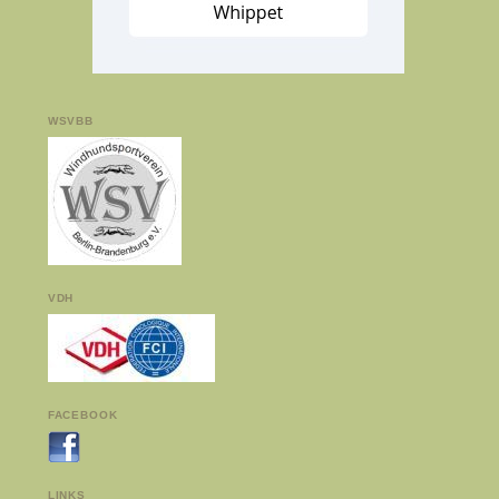
WSVBB
VDH
FACEBOOK
LINKS