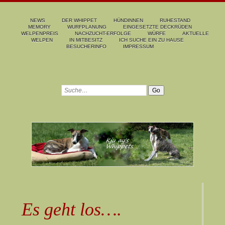
NEWS
DER WHIPPET
HÜNDINNEN
RUHESTAND
MEMORY
WURFPLANUNG
EINGESETZTE DECKRÜDEN
WELPENPREIS
NACHZUCHT-ERFOLGE
WÜRFE
AKTUELLE
WELPEN
IN MITBESITZ
ICH SUCHE EIN ZU HAUSE
BESUCHERINFO
IMPRESSUM
Es geht los….