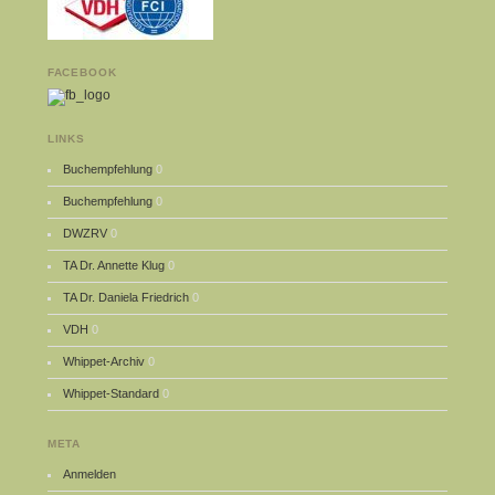
FACEBOOK
LINKS
Buchempfehlung
0
Buchempfehlung
0
DWZRV
0
TA Dr. Annette Klug
0
TA Dr. Daniela Friedrich
0
VDH
0
Whippet-Archiv
0
Whippet-Standard
0
META
Anmelden