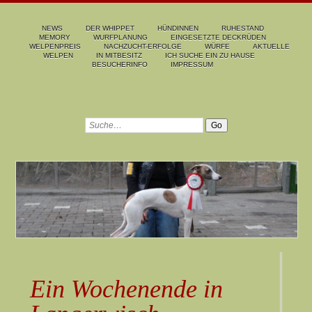
NEWS
DER WHIPPET
HÜNDINNEN
RUHESTAND
MEMORY
WURFPLANUNG
EINGESETZTE DECKRÜDEN
WELPENPREIS
NACHZUCHT-ERFOLGE
WÜRFE
AKTUELLE
WELPEN
IN MITBESITZ
ICH SUCHE EIN ZU HAUSE
BESUCHERINFO
IMPRESSUM
Ein Wochenende in