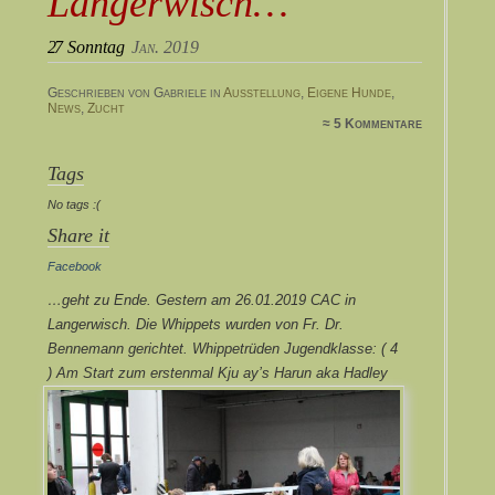
Langerwisch…
27
Sonntag
Jan. 2019
Geschrieben von Gabriele in
Ausstellung
,
Eigene Hunde
,
News
,
Zucht
≈ 5 Kommentare
Tags
No tags :(
Share it
Facebook
…geht zu Ende. Gestern am 26.01.2019 CAC in
Langerwisch. Die Whippets wurden von Fr. Dr.
Bennemann gerichtet. Whippetrüden Jugendklasse: ( 4
) Am Start zum erstenmal Kju ay’s Harun aka Hadley