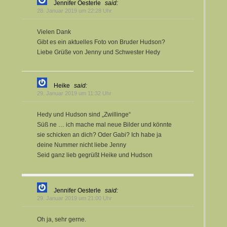
Jennifer Oesterle
said:
28. Januar 2019 um 22:28 Uhr
Vielen Dank
Gibt es ein aktuelles Foto von Bruder Hudson?
Liebe Grüße von Jenny und Schwester Hedy
Heike
said:
29. Januar 2019 um 11:32 Uhr
Hedy und Hudson sind „Zwillinge“
Süß ne … ich mache mal neue Bilder und könnte
sie schicken an dich? Oder Gabi? Ich habe ja
deine Nummer nicht liebe Jenny
Seid ganz lieb gegrüßt Heike und Hudson
Jennifer Oesterle
said:
29. Januar 2019 um 21:00 Uhr
Oh ja, sehr gerne.