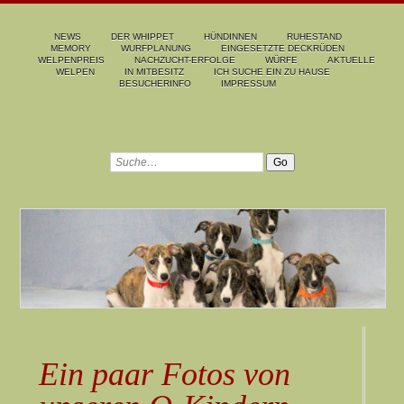
NEWS
DER WHIPPET
HÜNDINNEN
RUHESTAND
MEMORY
WURFPLANUNG
EINGESETZTE DECKRÜDEN
WELPENPREIS
NACHZUCHT-ERFOLGE
WÜRFE
AKTUELLE
WELPEN
IN MITBESITZ
ICH SUCHE EIN ZU HAUSE
BESUCHERINFO
IMPRESSUM
Ein paar Fotos von