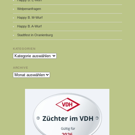
Welpenanfragen
Happy B. M-Wurf
Happy B. A-Wurf
Stadtfest in Oranienburg
KATEGORIEN
Kategorien
ARCHIVE
Archive