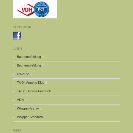
FACEBOOK
LINKS
Buchempfehlung
0
Buchempfehlung
0
DWZRV
0
TA Dr. Annette Klug
0
TA Dr. Daniela Friedrich
0
VDH
0
Whippet-Archiv
0
Whippet-Standard
0
META