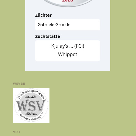
WSVBB
VDH