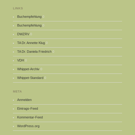
LINKS
Buchempfehlung
0
Buchempfehlung
0
DWZRV
0
TA Dr. Annette Klug
0
TA Dr. Daniela Friedrich
0
VDH
0
Whippet-Archiv
0
Whippet-Standard
0
META
Anmelden
Eintrags-Feed
Kommentar-Feed
WordPress.org