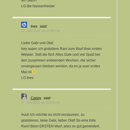
am Start!!!
LG die Nassenheider
Ines
said:
27. Juni 2012 um 13:39 Uhr
Liebe Gabi und Olaf,
hey super, ich gratuliere Rani zum Wurf ihrer ersten
Welpen. Süß die fünf. Alles Gute und viel Spaß bei
den zusammen erlebenden Wochen, die sicher
unvergessen bleiben werden, da es ja euer erstes
Mal ist
LG Ines
Conny
said:
27. Juni 2012 um 22:03 Uhr
Auch ich möchte es nicht versäumen, zu
gratulieren, liebe Gabi, lieber Olaf! So eine tolle
Rani! Beim ERSTEN Wurf, alles so gut gemeistert,