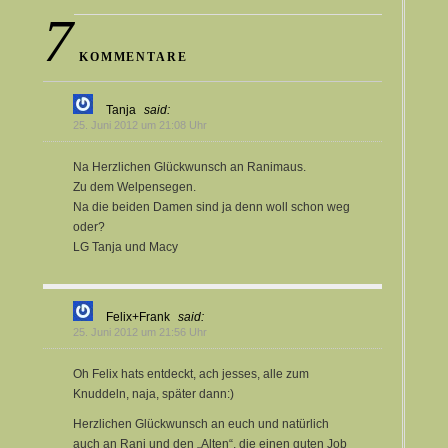
7
KOMMENTARE
Tanja
said:
25. Juni 2012 um 21:08 Uhr
Na Herzlichen Glückwunsch an Ranimaus.
Zu dem Welpensegen.
Na die beiden Damen sind ja denn woll schon weg
oder?
LG Tanja und Macy
Felix+Frank
said:
25. Juni 2012 um 21:56 Uhr
Oh Felix hats entdeckt, ach jesses, alle zum
Knuddeln, naja, später dann:)
Herzlichen Glückwunsch an euch und natürlich
auch an Rani und den „Alten“, die einen guten Job