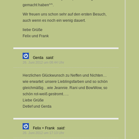
gemacht haben^^.
Wir freuen uns schon sehr auf den ersten Besuch,
auch wenn es noch ein wenig dauert.
liebe Grüße
Felix und Frank
Gerda
said:
26. Juni 2012 um 08:44 Uhr
Herzlichen Glückwunsch zu Neffen und Nichten…
wie erwartet: unsere Lieblingsfarben und so schön
gleichmäßig…wie Jeannie. Rani und BowWow, so
schön rot-weiß gestromt…..
Liebe Grüße
Detlef und Gerda
Felix + Frank
said:
26. Juni 2012 um 17:13 Uhr