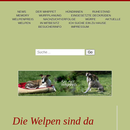
NEWS
DER WHIPPET
HÜNDINNEN
RUHESTAND
MEMORY
WURFPLANUNG
EINGESETZTE DECKRÜDEN
WELPENPREIS
NACHZUCHT-ERFOLGE
WÜRFE
AKTUELLE
WELPEN
IN MITBESITZ
ICH SUCHE EIN ZU HAUSE
BESUCHERINFO
IMPRESSUM
Die Welpen sind da