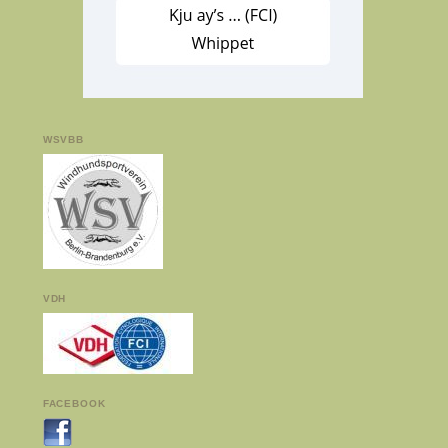
WSVBB
VDH
FACEBOOK