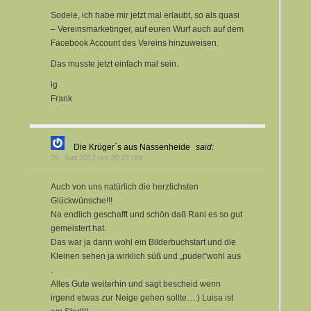
Sodele, ich habe mir jetzt mal erlaubt, so als quasi
– Vereinsmarketinger, auf euren Wurf auch auf dem
Facebook Account des Vereins hinzuweisen.
Das musste jetzt einfach mal sein.
lg
Frank
Die Krüger´s aus Nassenheide
said:
26. Juni 2012 um 20:23 Uhr
Auch von uns natürlich die herzlichsten
Glückwünsche!!!
Na endlich geschafft und schön daß Rani es so gut
gemeistert hat.
Das war ja dann wohl ein Bilderbuchstart und die
Kleinen sehen ja wirklich süß und „pudel“wohl aus
.
Alles Gute weiterhin und sagt bescheid wenn
irgend etwas zur Neige gehen sollte…:) Luisa ist