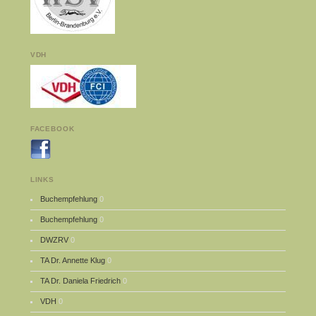
VDH
FACEBOOK
LINKS
Buchempfehlung
0
Buchempfehlung
0
DWZRV
0
TA Dr. Annette Klug
0
TA Dr. Daniela Friedrich
0
VDH
0