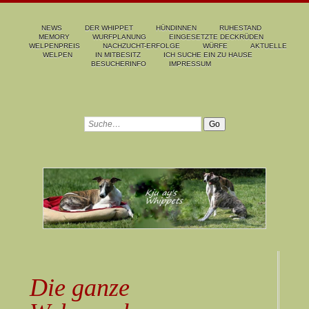
NEWS
DER WHIPPET
HÜNDINNEN
RUHESTAND
MEMORY
WURFPLANUNG
EINGESETZTE DECKRÜDEN
WELPENPREIS
NACHZUCHT-ERFOLGE
WÜRFE
AKTUELLE
WELPEN
IN MITBESITZ
ICH SUCHE EIN ZU HAUSE
BESUCHERINFO
IMPRESSUM
Die ganze