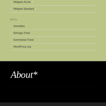
Whippet-Archiv
0
Whippet-Standard
0
META
Anmelden
Eintrags-Feed
Kommentar-Feed
WordPress.org
About*