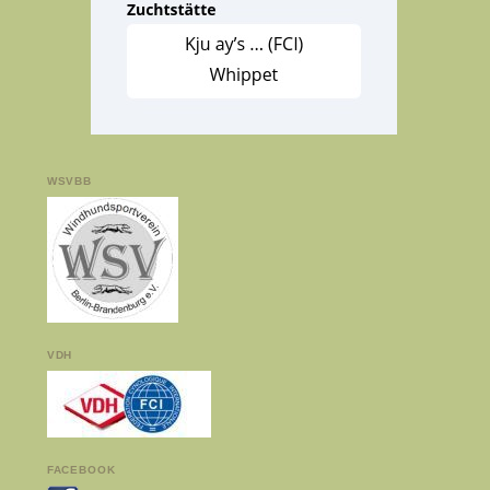
WSVBB
VDH
FACEBOOK