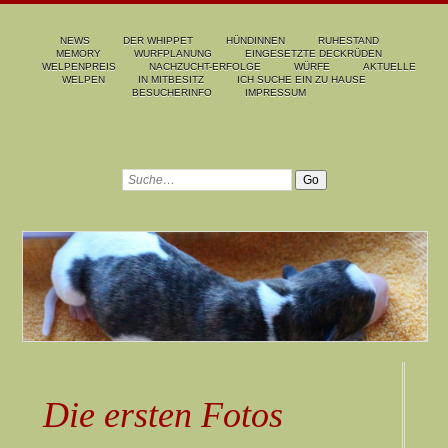
NEWS
DER WHIPPET
HÜNDINNEN
RUHESTAND
MEMORY
WURFPLANUNG
EINGESETZTE DECKRÜDEN
WELPENPREIS
NACHZUCHT-ERFOLGE
WÜRFE
AKTUELLE
WELPEN
IN MITBESITZ
ICH SUCHE EIN ZU HAUSE
BESUCHERINFO
IMPRESSUM
Die ersten Fotos