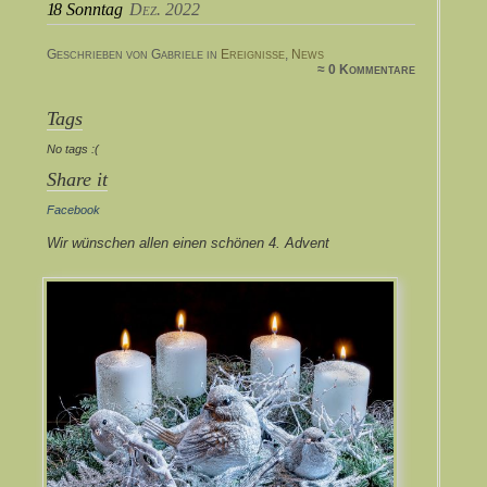
18
Sonntag
Dez. 2022
Geschrieben von Gabriele in
Ereignisse
,
News
≈ 0 Kommentare
Tags
No tags :(
Share it
Facebook
Wir wünschen allen einen schönen 4. Advent