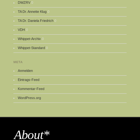
DWZRV
0
TA Dr. Annette Klug
0
TA Dr. Daniela Friedrich
0
VDH
0
Whippet-Archiv
0
Whippet-Standard
0
META
Anmelden
Eintrags-Feed
Kommentar-Feed
WordPress.org
About*