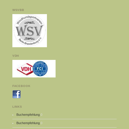
WSVBB
VDH
FACEBOOK
LINKS
Buchempfehlung
0
Buchempfehlung
0