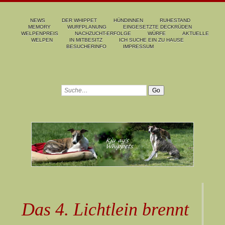
NEWS
DER WHIPPET
HÜNDINNEN
RUHESTAND
MEMORY
WURFPLANUNG
EINGESETZTE DECKRÜDEN
WELPENPREIS
NACHZUCHT-ERFOLGE
WÜRFE
AKTUELLE
WELPEN
IN MITBESITZ
ICH SUCHE EIN ZU HAUSE
BESUCHERINFO
IMPRESSUM
Das 4. Lichtlein brennt