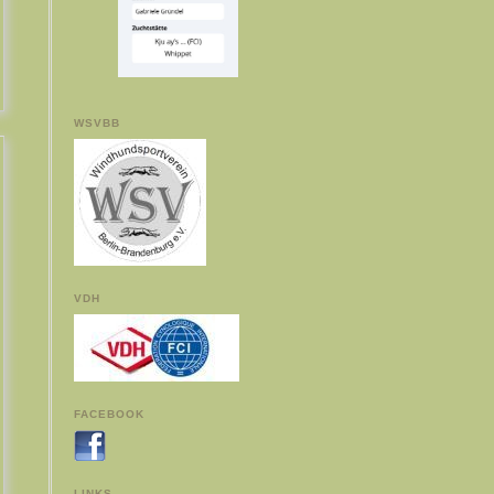
WSVBB
VDH
FACEBOOK
LINKS