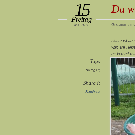
15
Da w
Freitag
Mai 2020
Geschrieben v
Heute ist Ja
wird am Herre
es kommt mir
Tags
No tags :(
Share it
Facebook