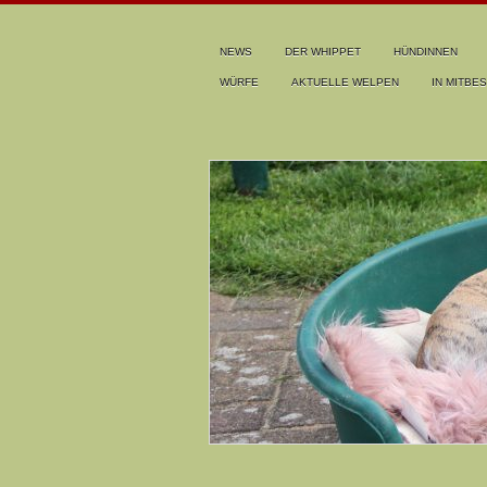
NEWS
DER WHIPPET
HÜNDINNEN
WÜRFE
AKTUELLE WELPEN
IN MITBES