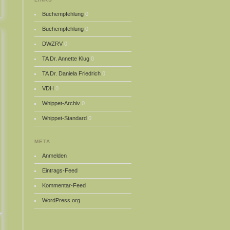
Buchempfehlung
0
Buchempfehlung
0
DWZRV
0
TA Dr. Annette Klug
0
TA Dr. Daniela Friedrich
0
VDH
0
Whippet-Archiv
0
Whippet-Standard
0
META
Anmelden
Eintrags-Feed
Kommentar-Feed
WordPress.org