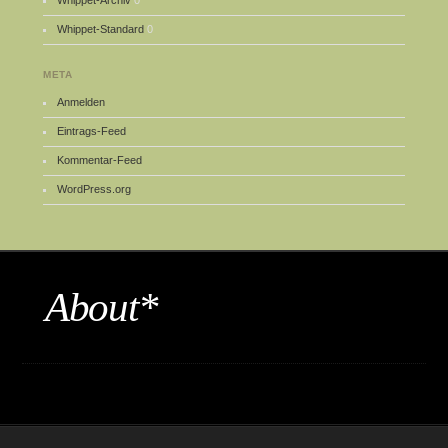
Whippet-Archiv
0
Whippet-Standard
0
META
Anmelden
Eintrags-Feed
Kommentar-Feed
WordPress.org
About*