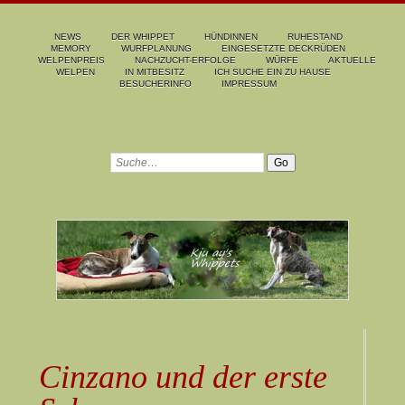
NEWS
DER WHIPPET
HÜNDINNEN
RUHESTAND
MEMORY
WURFPLANUNG
EINGESETZTE DECKRÜDEN
WELPENPREIS
NACHZUCHT-ERFOLGE
WÜRFE
AKTUELLE
WELPEN
IN MITBESITZ
ICH SUCHE EIN ZU HAUSE
BESUCHERINFO
IMPRESSUM
Cinzano und der erste