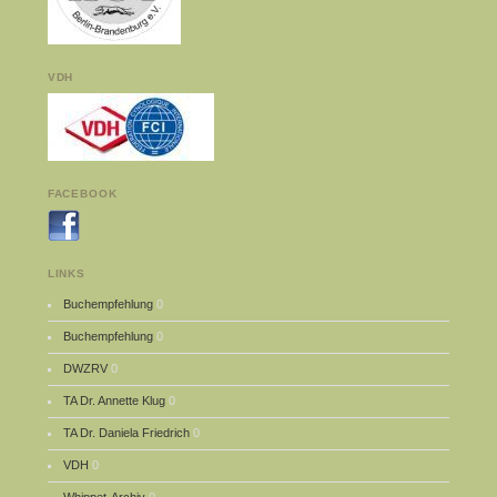
VDH
FACEBOOK
LINKS
Buchempfehlung
0
Buchempfehlung
0
DWZRV
0
TA Dr. Annette Klug
0
TA Dr. Daniela Friedrich
0
VDH
0