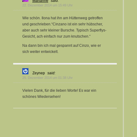
Marianne
said:
22. Dezember 2014 um 15:49 Uhr
Wie schön. Ilona hat ihn am Hüttenweg getroffen
und geschrieben.“Cinzano ist ein sehr hübscher,
aber auch sehr kleiner Bursche. Typisch Superflys-
Gesicht, ach einfach nur zum knutschen.“
Na dann bin ich mal gespannt auf Cinzo, wie er
sich weiter entwickelt.
Zeynep
said:
25. Dezember 2014 um 01:38 Uhr
Vielen Dank, für die lieben Worte! Es war ein
schönes Wiedersehen!