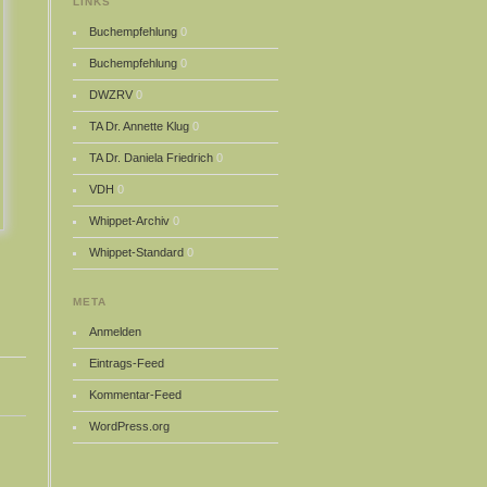
LINKS
Buchempfehlung
0
Buchempfehlung
0
DWZRV
0
TA Dr. Annette Klug
0
TA Dr. Daniela Friedrich
0
VDH
0
Whippet-Archiv
0
Whippet-Standard
0
META
Anmelden
Eintrags-Feed
Kommentar-Feed
WordPress.org