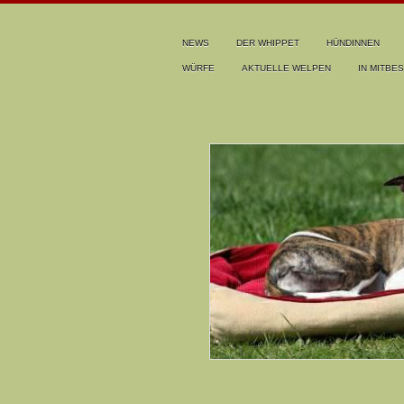
NEWS
DER WHIPPET
HÜNDINNEN
WÜRFE
AKTUELLE WELPEN
IN MITBES