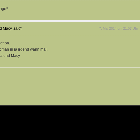
nge!!
nd Macy
said:
7. Mai 2014 um 21:07 Uhr
schon.
ht man in ja irgend wann mal.
a und Macy