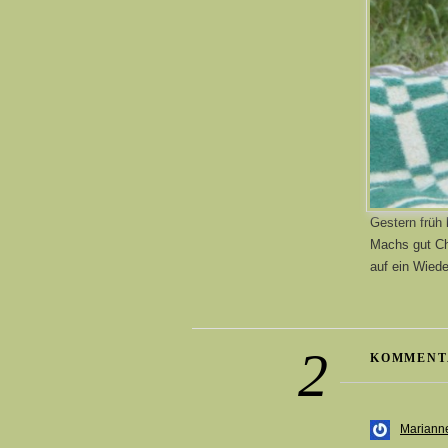
Gestern früh
Machs gut Cha
auf ein Wied
2
KOMMENT
Mariann