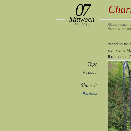
07
Charl
Mittwoch
Mai 2014
Geschrieben v
Welpentageb
stand heute 
den kleine Ma
ihren kleine 
Tags
No tags :(
Share it
Facebook