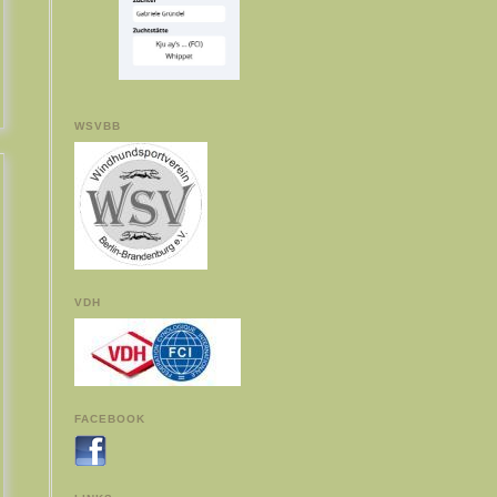
WSVBB
VDH
FACEBOOK