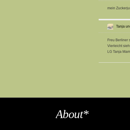
mein Zuckerju
Tanja u
Freu Berliner 
Vierleicht sie
LG Tanja Mam
About*