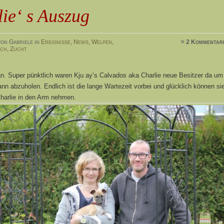
ie‘ s Auszug
on Gabriele in
Ereignisse
,
News
,
Welpen
,
≈ 2 Kommentar
uch
,
Zucht
an. Super pünktlich waren Kju ay’s Calvados aka Charlie neue Besitzer da um
nn abzuholen. Endlich ist die lange Wartezeit vorbei und glücklich können si
Charlie in den Arm nehmen.