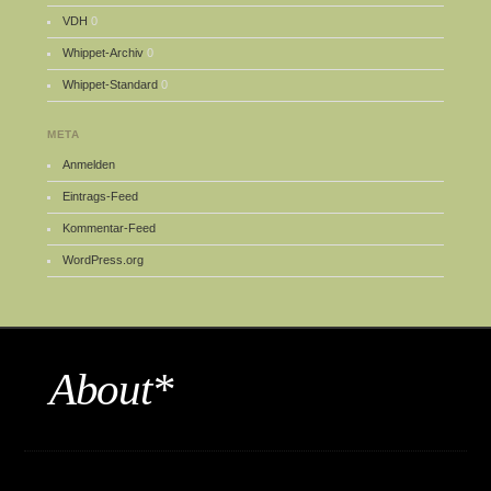
VDH
0
Whippet-Archiv
0
Whippet-Standard
0
META
Anmelden
Eintrags-Feed
Kommentar-Feed
WordPress.org
About*