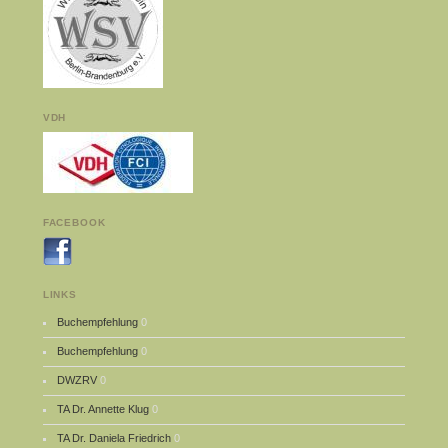
VDH
FACEBOOK
LINKS
Buchempfehlung
0
Buchempfehlung
0
DWZRV
0
TA Dr. Annette Klug
0
TA Dr. Daniela Friedrich
0