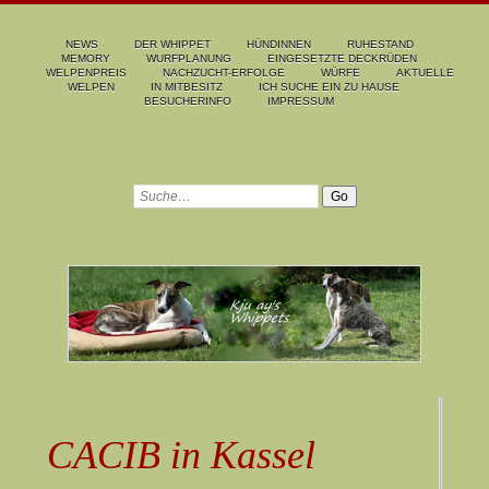
NEWS
DER WHIPPET
HÜNDINNEN
RUHESTAND
MEMORY
WURFPLANUNG
EINGESETZTE DECKRÜDEN
WELPENPREIS
NACHZUCHT-ERFOLGE
WÜRFE
AKTUELLE
WELPEN
IN MITBESITZ
ICH SUCHE EIN ZU HAUSE
BESUCHERINFO
IMPRESSUM
CACIB in Kassel