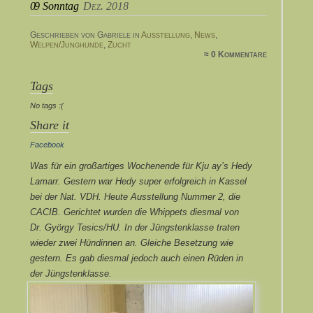
09
Sonntag
Dez. 2018
Geschrieben von Gabriele in
Ausstellung
,
News
,
Welpen/Junghunde
,
Zucht
≈ 0 Kommentare
Tags
No tags :(
Share it
Facebook
Was für ein großartiges Wochenende für Kju ay’s Hedy
Lamarr. Gestern war Hedy super erfolgreich in Kassel
bei der Nat. VDH. Heute Ausstellung Nummer 2, die
CACIB. Gerichtet wurden die Whippets diesmal von
Dr. György Tesics/HU. In der Jüngstenklasse traten
wieder zwei Hündinnen an. Gleiche Besetzung wie
gestern. Es gab diesmal jedoch auch einen Rüden in
der Jüngstenklasse.