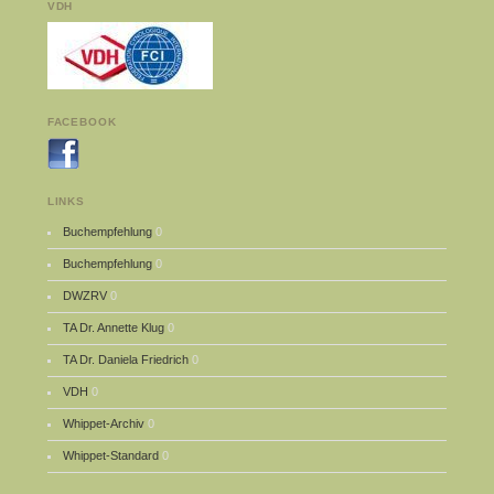
VDH
FACEBOOK
LINKS
Buchempfehlung
0
Buchempfehlung
0
DWZRV
0
TA Dr. Annette Klug
0
TA Dr. Daniela Friedrich
0
VDH
0
Whippet-Archiv
0
Whippet-Standard
0