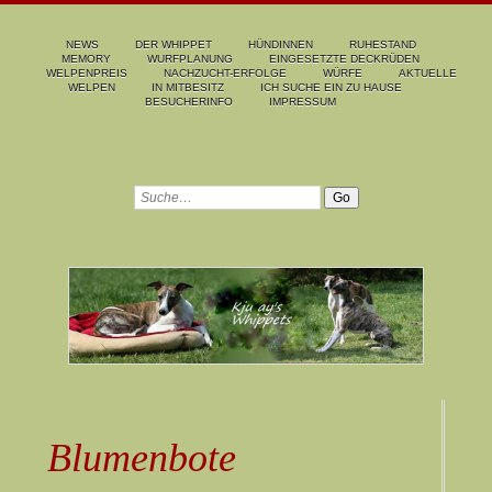
NEWS
DER WHIPPET
HÜNDINNEN
RUHESTAND
MEMORY
WURFPLANUNG
EINGESETZTE DECKRÜDEN
WELPENPREIS
NACHZUCHT-ERFOLGE
WÜRFE
AKTUELLE
WELPEN
IN MITBESITZ
ICH SUCHE EIN ZU HAUSE
BESUCHERINFO
IMPRESSUM
Blumenbote