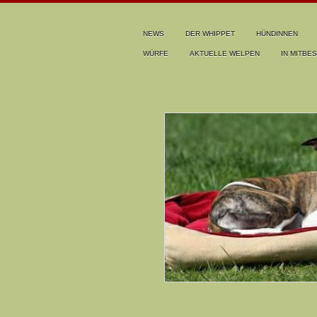
NEWS
DER WHIPPET
HÜNDINNEN
WÜRFE
AKTUELLE WELPEN
IN MITBES