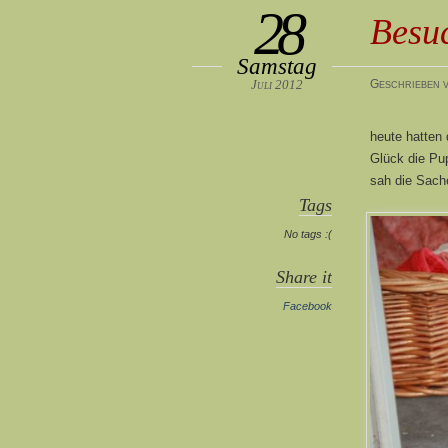
28
Besu
Samstag
Juli 2012
Geschrieben v
heute hatten 
Glück die Pup
sah die Sach
Tags
No tags :(
Share it
Facebook