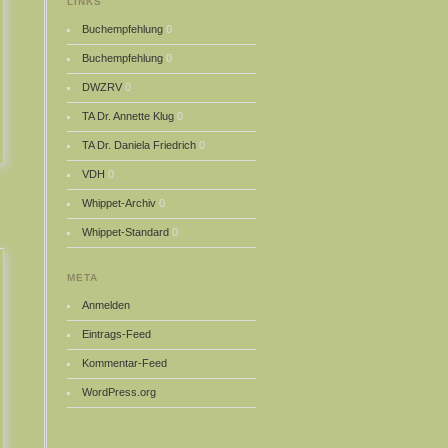
LINKS
Buchempfehlung
0
Buchempfehlung
0
DWZRV
0
TA Dr. Annette Klug
0
TA Dr. Daniela Friedrich
0
VDH
0
Whippet-Archiv
0
Whippet-Standard
0
META
Anmelden
Eintrags-Feed
Kommentar-Feed
WordPress.org