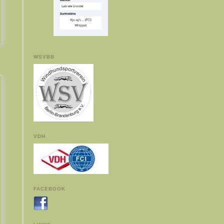
WSVBB
VDH
FACEBOOK