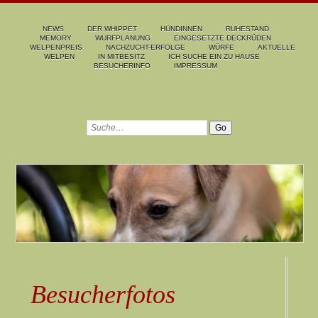
NEWS
DER WHIPPET
HÜNDINNEN
RUHESTAND
MEMORY
WURFPLANUNG
EINGESETZTE DECKRÜDEN
WELPENPREIS
NACHZUCHT-ERFOLGE
WÜRFE
AKTUELLE
WELPEN
IN MITBESITZ
ICH SUCHE EIN ZU HAUSE
BESUCHERINFO
IMPRESSUM
Besucherfotos