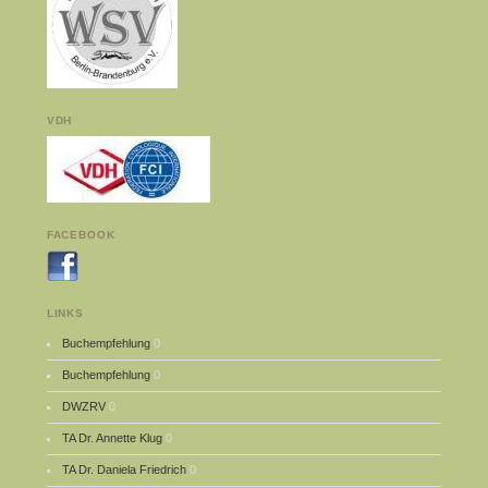
VDH
FACEBOOK
LINKS
Buchempfehlung
0
Buchempfehlung
0
DWZRV
0
TA Dr. Annette Klug
0
TA Dr. Daniela Friedrich
0