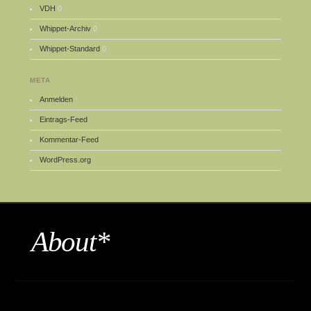
VDH
0
Whippet-Archiv
0
Whippet-Standard
0
META
Anmelden
Eintrags-Feed
Kommentar-Feed
WordPress.org
About*