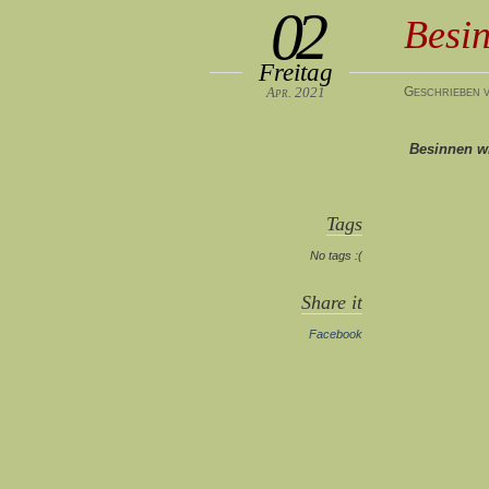
02
Besin
Freitag
Apr. 2021
Geschrieben v
Besinnen wi
Tags
No tags :(
Share it
Facebook