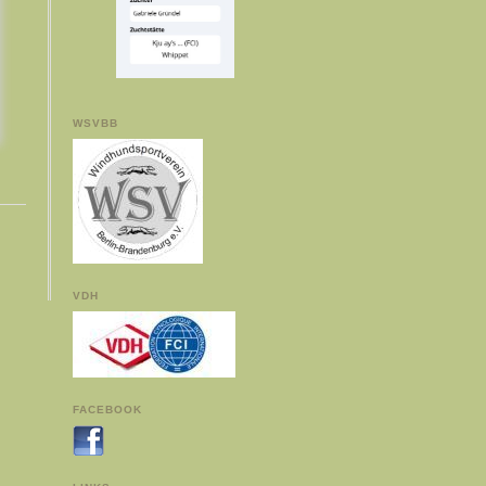
WSVBB
VDH
FACEBOOK