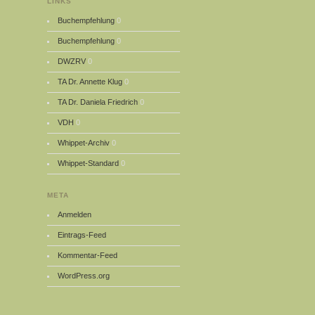
LINKS
Buchempfehlung
0
Buchempfehlung
0
DWZRV
0
TA Dr. Annette Klug
0
TA Dr. Daniela Friedrich
0
VDH
0
Whippet-Archiv
0
Whippet-Standard
0
META
Anmelden
Eintrags-Feed
Kommentar-Feed
WordPress.org