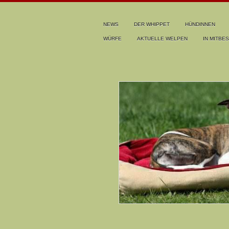
NEWS
DER WHIPPET
HÜNDINNEN
WÜRFE
AKTUELLE WELPEN
IN MITBES