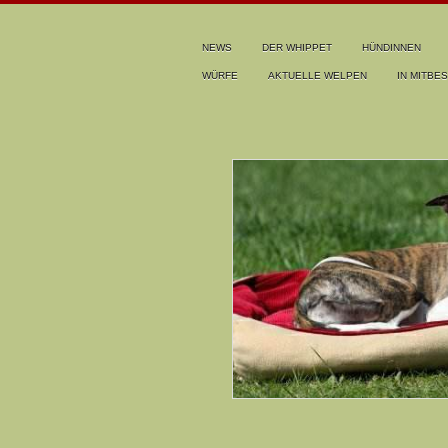
NEWS
DER WHIPPET
HÜNDINNEN
WÜRFE
AKTUELLE WELPEN
IN MITBES