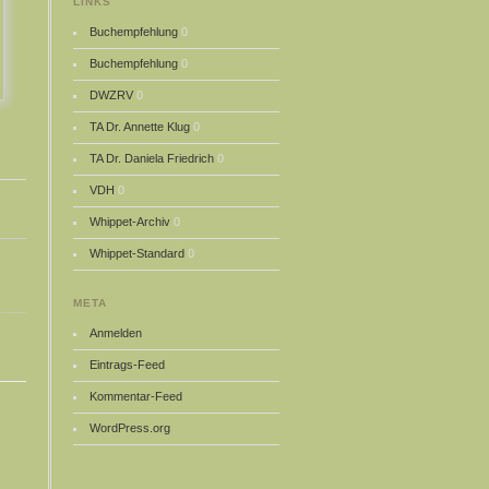
LINKS
Buchempfehlung
0
Buchempfehlung
0
DWZRV
0
TA Dr. Annette Klug
0
TA Dr. Daniela Friedrich
0
VDH
0
Whippet-Archiv
0
Whippet-Standard
0
META
Anmelden
Eintrags-Feed
Kommentar-Feed
WordPress.org