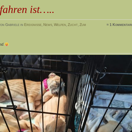
fahren ist…..
on Gabriele in
Ereignisse
,
News
,
Welpen
,
Zucht
,
Zum
≈ 1 Kommentar
nd.