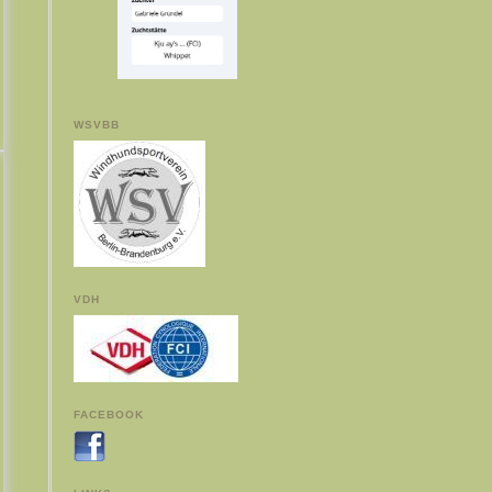
WSVBB
VDH
FACEBOOK