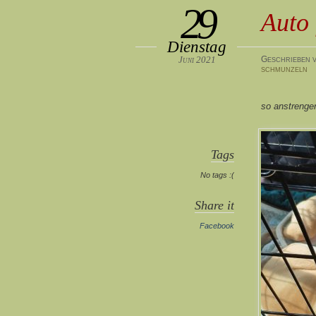
29
Auto 
Dienstag
Juni 2021
Geschrieben v
schmunzeln
so anstrenge
Tags
No tags :(
Share it
Facebook