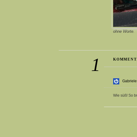
ohne Worte.
1
KOMMENT
Gabriele
Wie süß! So b