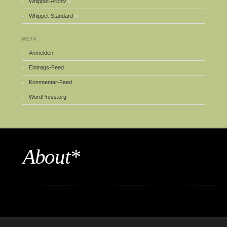
Whippet-Archiv
0
Whippet-Standard
0
META
Anmelden
Eintrags-Feed
Kommentar-Feed
WordPress.org
About*