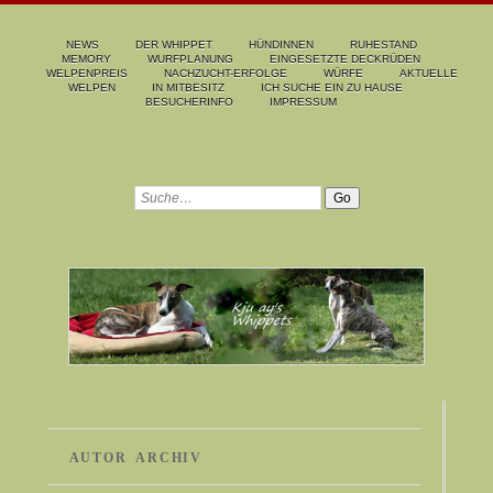
NEWS
DER WHIPPET
HÜNDINNEN
RUHESTAND
MEMORY
WURFPLANUNG
EINGESETZTE DECKRÜDEN
WELPENPREIS
NACHZUCHT-ERFOLGE
WÜRFE
AKTUELLE
WELPEN
IN MITBESITZ
ICH SUCHE EIN ZU HAUSE
BESUCHERINFO
IMPRESSUM
AUTOR ARCHIV