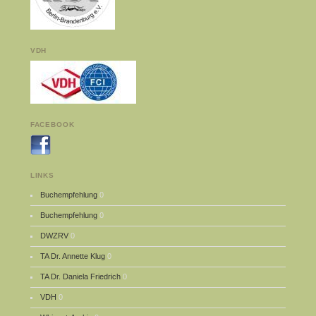
VDH
FACEBOOK
LINKS
Buchempfehlung
0
Buchempfehlung
0
DWZRV
0
TA Dr. Annette Klug
0
TA Dr. Daniela Friedrich
0
VDH
0