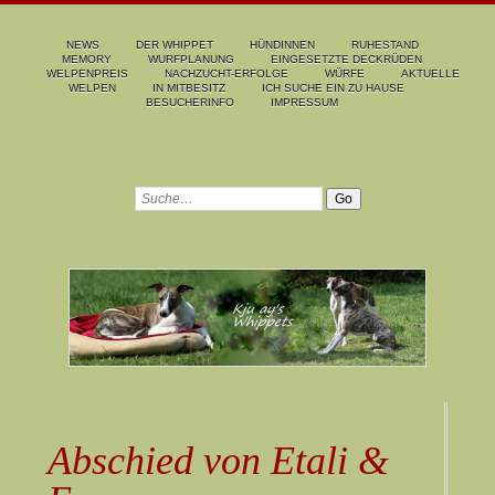
NEWS
DER WHIPPET
HÜNDINNEN
RUHESTAND
MEMORY
WURFPLANUNG
EINGESETZTE DECKRÜDEN
WELPENPREIS
NACHZUCHT-ERFOLGE
WÜRFE
AKTUELLE
WELPEN
IN MITBESITZ
ICH SUCHE EIN ZU HAUSE
BESUCHERINFO
IMPRESSUM
Abschied von Etali &