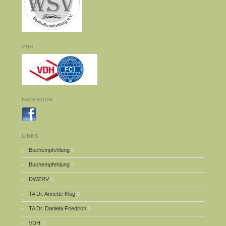
VDH
FACEBOOK
LINKS
Buchempfehlung
0
Buchempfehlung
0
DWZRV
0
TA Dr. Annette Klug
0
TA Dr. Daniela Friedrich
0
VDH
0