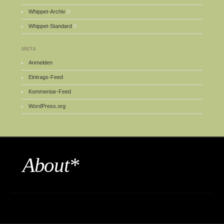
Whippet-Archiv
0
Whippet-Standard
0
META
Anmelden
Eintrags-Feed
Kommentar-Feed
WordPress.org
About*