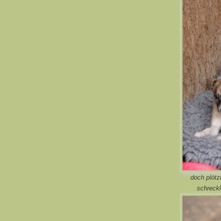
doch plötz
schreckl