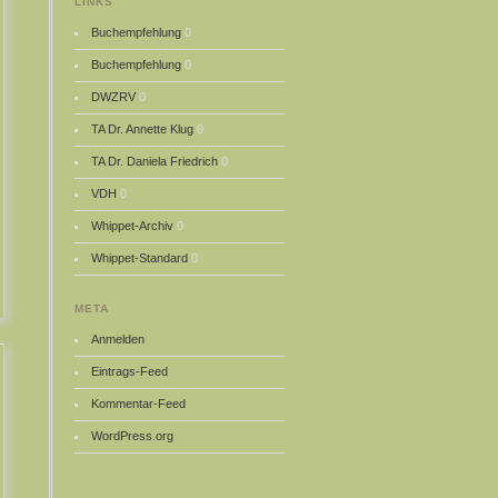
LINKS
Buchempfehlung
0
Buchempfehlung
0
DWZRV
0
TA Dr. Annette Klug
0
TA Dr. Daniela Friedrich
0
VDH
0
Whippet-Archiv
0
Whippet-Standard
0
META
Anmelden
Eintrags-Feed
Kommentar-Feed
WordPress.org