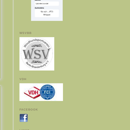
WSVBB
VDH
FACEBOOK