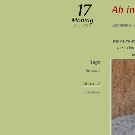
17
Ab in
Montag
Aug. 2015
Geschrieben v
war heute an
raus. Den 
e
Tags
No tags :(
Share it
Facebook