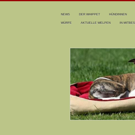
NEWS
DER WHIPPET
HÜNDINNEN
WÜRFE
AKTUELLE WELPEN
IN MITBES