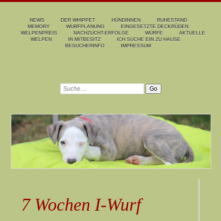
NEWS
DER WHIPPET
HÜNDINNEN
RUHESTAND
MEMORY
WURFPLANUNG
EINGESETZTE DECKRÜDEN
WELPENPREIS
NACHZUCHT-ERFOLGE
WÜRFE
AKTUELLE
WELPEN
IN MITBESITZ
ICH SUCHE EIN ZU HAUSE
BESUCHERINFO
IMPRESSUM
7 Wochen I-Wurf