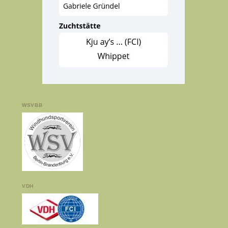
WSVBB
VDH