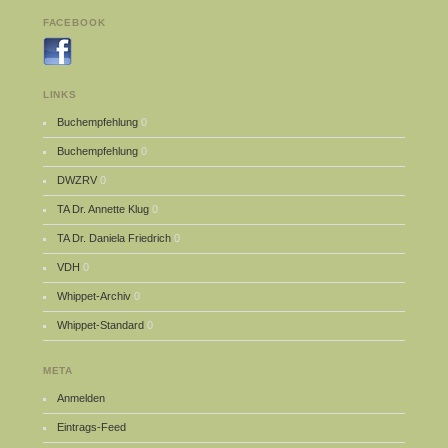
FACEBOOK
LINKS
Buchempfehlung
0
Buchempfehlung
0
DWZRV
0
TA Dr. Annette Klug
0
TA Dr. Daniela Friedrich
0
VDH
0
Whippet-Archiv
0
Whippet-Standard
0
META
Anmelden
Eintrags-Feed