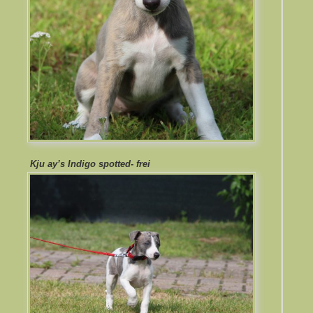
Kju ay’s Indigo spotted- frei