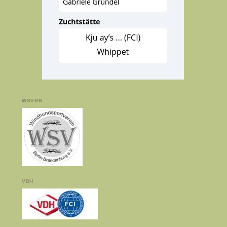
WSVBB
VDH