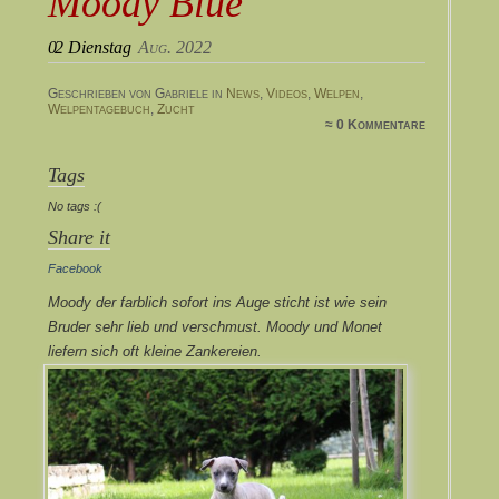
Moody Blue
02
Dienstag
Aug. 2022
Geschrieben von Gabriele in
News
,
Videos
,
Welpen
,
Welpentagebuch
,
Zucht
≈ 0 Kommentare
Tags
No tags :(
Share it
Facebook
Moody der farblich sofort ins Auge sticht ist wie sein
Bruder sehr lieb und verschmust. Moody und Monet
liefern sich oft kleine Zankereien.