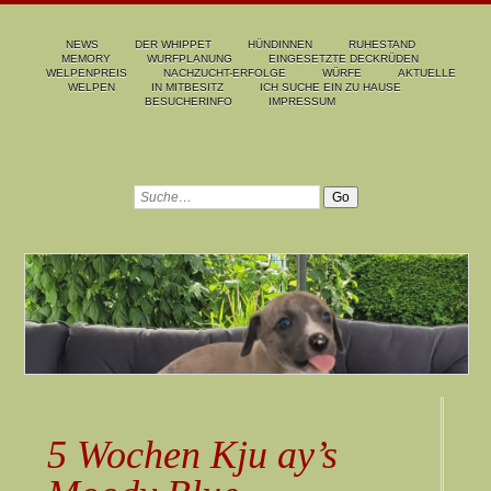
NEWS
DER WHIPPET
HÜNDINNEN
RUHESTAND
MEMORY
WURFPLANUNG
EINGESETZTE DECKRÜDEN
WELPENPREIS
NACHZUCHT-ERFOLGE
WÜRFE
AKTUELLE
WELPEN
IN MITBESITZ
ICH SUCHE EIN ZU HAUSE
BESUCHERINFO
IMPRESSUM
5 Wochen Kju ay’s