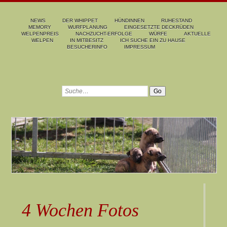
NEWS
DER WHIPPET
HÜNDINNEN
RUHESTAND
MEMORY
WURFPLANUNG
EINGESETZTE DECKRÜDEN
WELPENPREIS
NACHZUCHT-ERFOLGE
WÜRFE
AKTUELLE
WELPEN
IN MITBESITZ
ICH SUCHE EIN ZU HAUSE
BESUCHERINFO
IMPRESSUM
4 Wochen Fotos