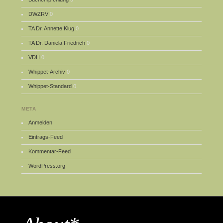
DWZRV
0
TA Dr. Annette Klug
0
TA Dr. Daniela Friedrich
0
VDH
0
Whippet-Archiv
0
Whippet-Standard
0
META
Anmelden
Eintrags-Feed
Kommentar-Feed
WordPress.org