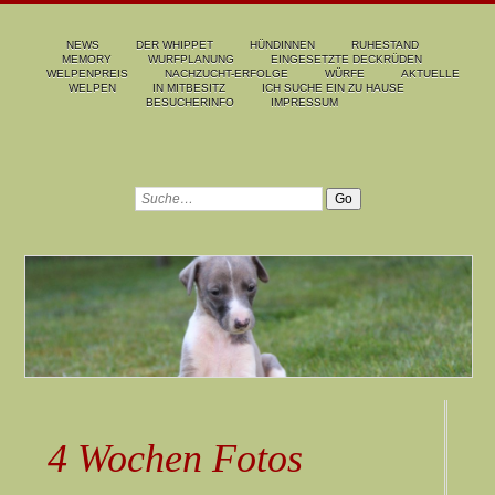
NEWS
DER WHIPPET
HÜNDINNEN
RUHESTAND
MEMORY
WURFPLANUNG
EINGESETZTE DECKRÜDEN
WELPENPREIS
NACHZUCHT-ERFOLGE
WÜRFE
AKTUELLE
WELPEN
IN MITBESITZ
ICH SUCHE EIN ZU HAUSE
BESUCHERINFO
IMPRESSUM
4 Wochen Fotos