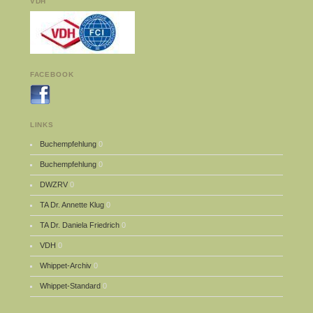
VDH
FACEBOOK
LINKS
Buchempfehlung
0
Buchempfehlung
0
DWZRV
0
TA Dr. Annette Klug
0
TA Dr. Daniela Friedrich
0
VDH
0
Whippet-Archiv
0
Whippet-Standard
0