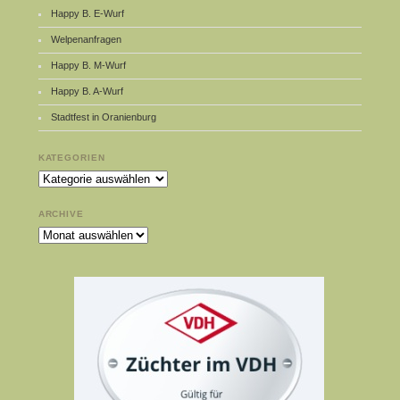
Happy B. E-Wurf
Welpenanfragen
Happy B. M-Wurf
Happy B. A-Wurf
Stadtfest in Oranienburg
KATEGORIEN
Kategorien
ARCHIVE
Archive