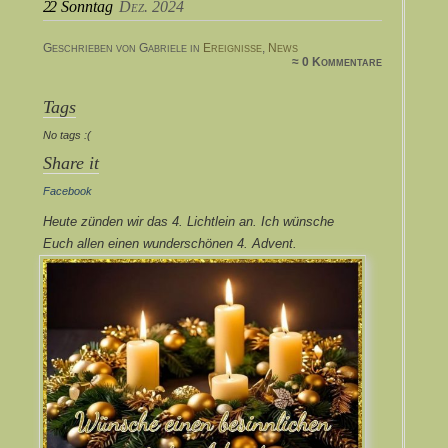
22
Sonntag
Dez. 2024
Geschrieben von Gabriele in
Ereignisse
,
News
≈ 0 Kommentare
Tags
No tags :(
Share it
Facebook
Heute zünden wir das 4. Lichtlein an. Ich wünsche
Euch allen einen wunderschönen 4. Advent.