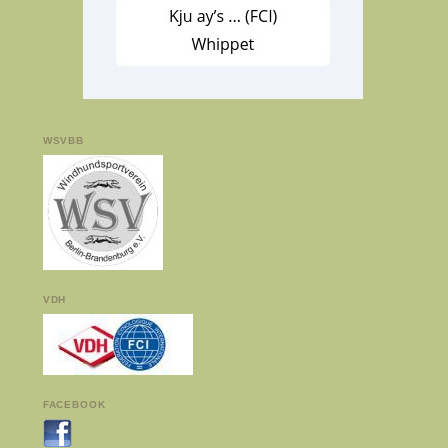
WSVBB
VDH
FACEBOOK