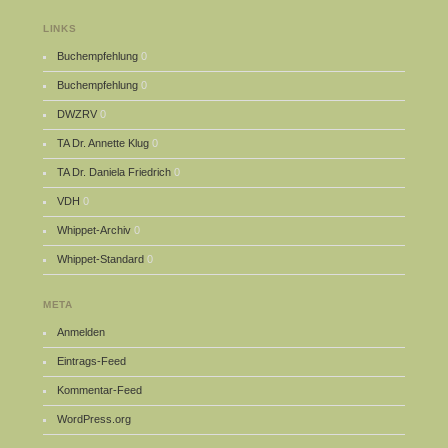
LINKS
Buchempfehlung
0
Buchempfehlung
0
DWZRV
0
TA Dr. Annette Klug
0
TA Dr. Daniela Friedrich
0
VDH
0
Whippet-Archiv
0
Whippet-Standard
0
META
Anmelden
Eintrags-Feed
Kommentar-Feed
WordPress.org