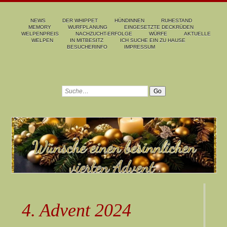
NEWS
DER WHIPPET
HÜNDINNEN
RUHESTAND
MEMORY
WURFPLANUNG
EINGESETZTE DECKRÜDEN
WELPENPREIS
NACHZUCHT-ERFOLGE
WÜRFE
AKTUELLE
WELPEN
IN MITBESITZ
ICH SUCHE EIN ZU HAUSE
BESUCHERINFO
IMPRESSUM
4. Advent 2024