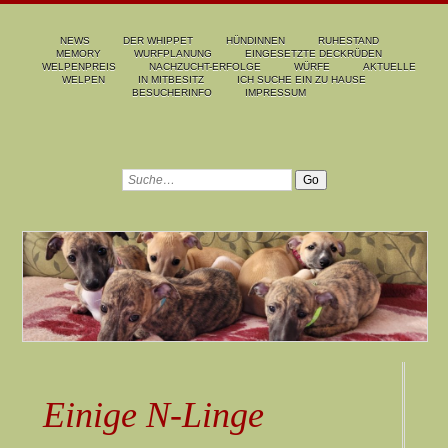
NEWS
DER WHIPPET
HÜNDINNEN
RUHESTAND
MEMORY
WURFPLANUNG
EINGESETZTE DECKRÜDEN
WELPENPREIS
NACHZUCHT-ERFOLGE
WÜRFE
AKTUELLE
WELPEN
IN MITBESITZ
ICH SUCHE EIN ZU HAUSE
BESUCHERINFO
IMPRESSUM
Einige N-Linge