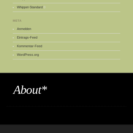
Whippet-Standard
0
META
Anmelden
Eintrags-Feed
Kommentar-Feed
WordPress.org
About*