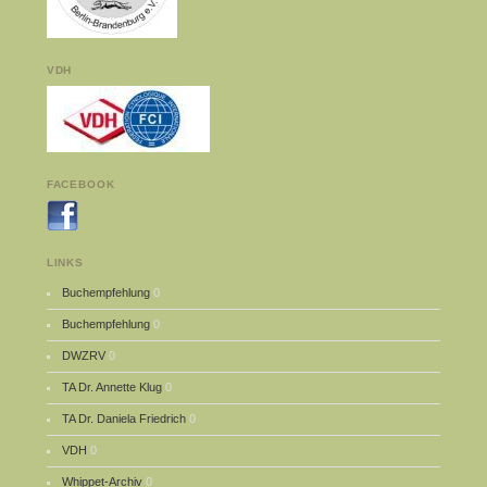
VDH
FACEBOOK
LINKS
Buchempfehlung
0
Buchempfehlung
0
DWZRV
0
TA Dr. Annette Klug
0
TA Dr. Daniela Friedrich
0
VDH
0
Whippet-Archiv
0