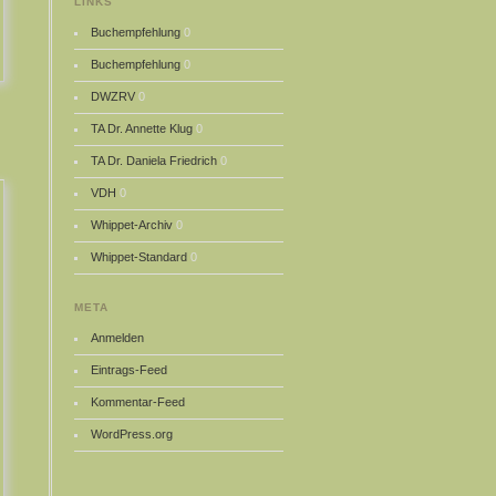
LINKS
Buchempfehlung
0
Buchempfehlung
0
DWZRV
0
TA Dr. Annette Klug
0
TA Dr. Daniela Friedrich
0
VDH
0
Whippet-Archiv
0
Whippet-Standard
0
META
Anmelden
Eintrags-Feed
Kommentar-Feed
WordPress.org