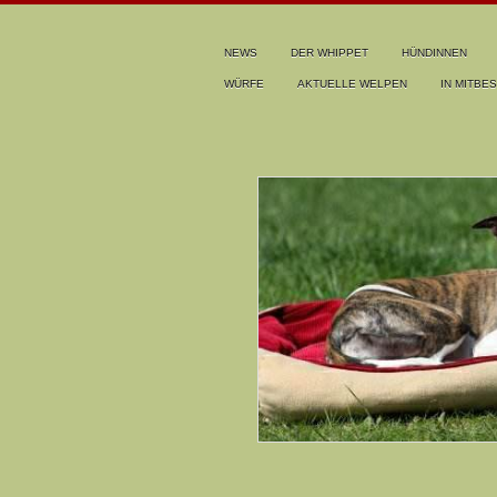
NEWS
DER WHIPPET
HÜNDINNEN
WÜRFE
AKTUELLE WELPEN
IN MITBES