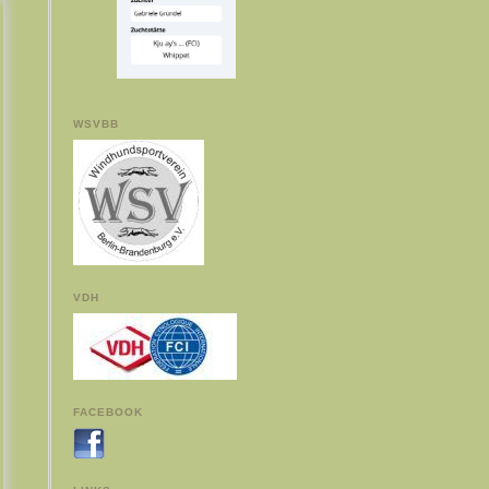
WSVBB
VDH
FACEBOOK