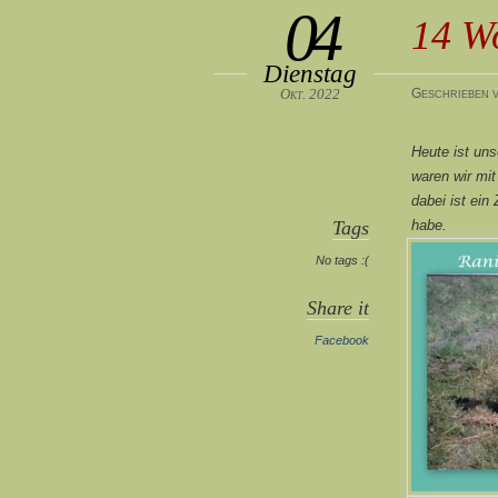
04
14 W
Dienstag
Okt. 2022
Geschrieben v
Heute ist un
waren wir mi
dabei ist ein
Tags
habe.
No tags :(
Share it
Facebook