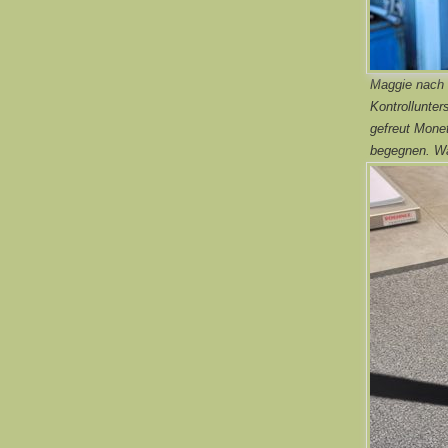
Maggie nach 
Kontrollunte
gefreut Mone
begegnen. Wa