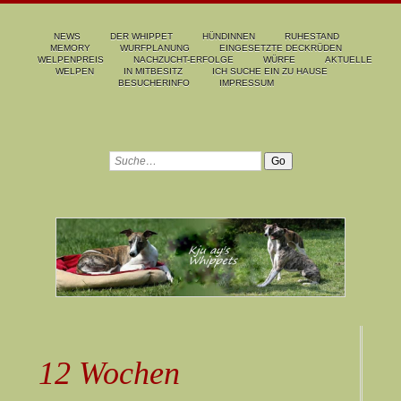
NEWS
DER WHIPPET
HÜNDINNEN
RUHESTAND
MEMORY
WURFPLANUNG
EINGESETZTE DECKRÜDEN
WELPENPREIS
NACHZUCHT-ERFOLGE
WÜRFE
AKTUELLE
WELPEN
IN MITBESITZ
ICH SUCHE EIN ZU HAUSE
BESUCHERINFO
IMPRESSUM
12 Wochen