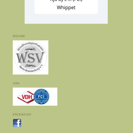
WSVBB
VDH
FACEBOOK